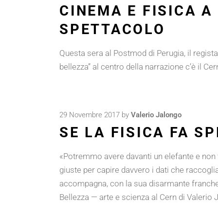
CINEMA E FISICA 
SPETTACOLO
Questa sera al Postmod di Perugia, il regista
bellezza” al centro della narrazione c’è il Ce
29 Novembre 2017
by
Valerio Jalongo
SE LA FISICA FA S
«Potremmo avere davanti un elefante e non v
giuste per capire davvero i dati che raccogl
accompagna, con la sua disarmante franchezz
Bellezza — arte e scienza al Cern di Valerio