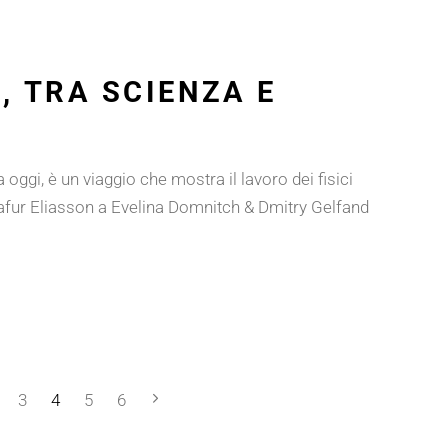
, TRA SCIENZA E
oggi, è un viaggio che mostra il lavoro dei fisici
Olafur Eliasson a Evelina Domnitch & Dmitry Gelfand
3
4
5
6