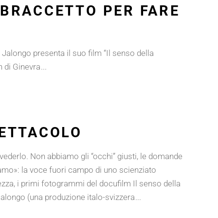
A BRACCETTO PER FARE
 Jalongo presenta il suo film “Il senso della
rn di Ginevra
PETTACOLO
ederlo. Non abbiamo gli “occhi” giusti, le domande
iamo»: la voce fuori campo di uno scienziato
a, i primi fotogrammi del docufilm Il senso della
 Jalongo (una produzione italo-svizzera