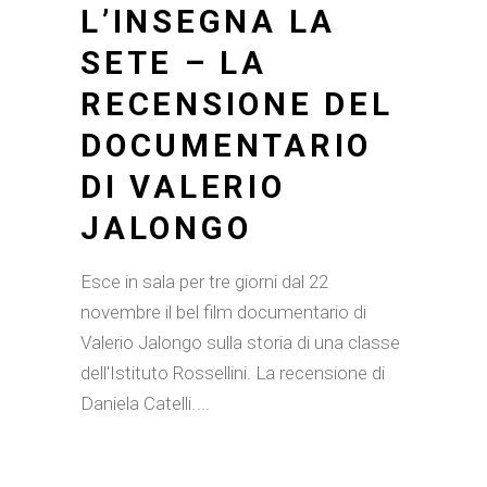
L’INSEGNA LA
SETE – LA
RECENSIONE DEL
DOCUMENTARIO
DI VALERIO
JALONGO
Esce in sala per tre giorni dal 22
novembre il bel film documentario di
Valerio Jalongo sulla storia di una classe
dell'Istituto Rossellini. La recensione di
Daniela Catelli.