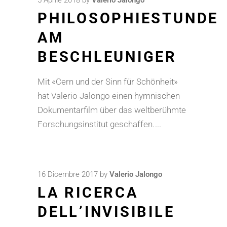
5 Aprile 2018
by
Valerio Jalongo
PHILOSOPHIESTUNDE
AM
BESCHLEUNIGER
Mit «Cern und der Sinn für Schönheit»
hat Valerio Jalongo einen hymnischen
Dokumentarfilm über das weltberühmte
Forschungsinstitut geschaffen.
16 Dicembre 2017
by
Valerio Jalongo
LA RICERCA
DELL’INVISIBILE