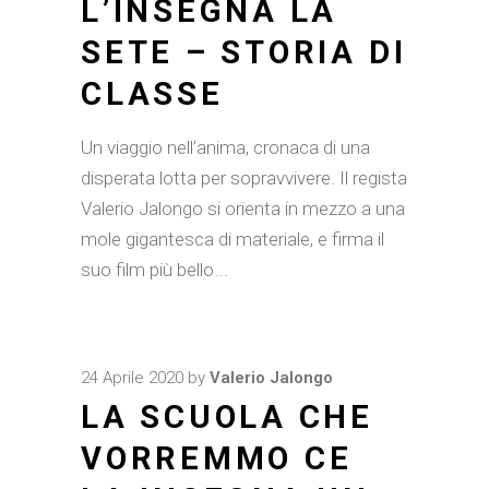
L’INSEGNA LA
SETE – STORIA DI
CLASSE
Un viaggio nell’anima, cronaca di una
disperata lotta per sopravvivere. Il regista
Valerio Jalongo si orienta in mezzo a una
mole gigantesca di materiale, e firma il
suo film più bello
24 Aprile 2020
by
Valerio Jalongo
LA SCUOLA CHE
VORREMMO CE