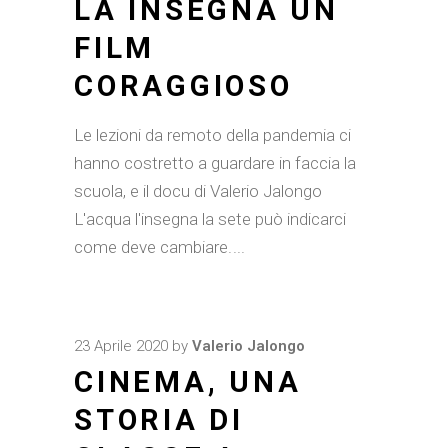
LA INSEGNA UN
FILM
CORAGGIOSO
Le lezioni da remoto della pandemia ci
hanno costretto a guardare in faccia la
scuola, e il docu di Valerio Jalongo
L'acqua l'insegna la sete può indicarci
come deve cambiare.
23 Aprile 2020
by
Valerio Jalongo
CINEMA, UNA
STORIA DI