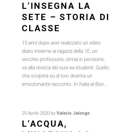
L’INSEGNA LA
SETE – STORIA DI
CLASSE
15 anni dopo aver realizzato un video
diario insieme ai ragazzi della 1E, un
vecchio professore, ormai in pensione,
va alla ricerca dei suoi ex studenti. Quello
che scoprirà su di loro diventa un
emozionante racconto. In Italia al Box
25 Aprile 2020
by
Valerio Jalongo
L’ACQUA,