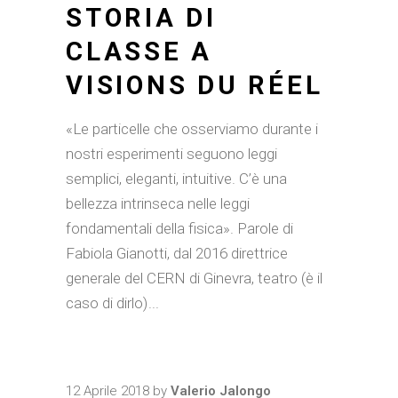
STORIA DI
CLASSE A
VISIONS DU RÉEL
«Le particelle che osserviamo durante i
nostri esperimenti seguono leggi
semplici, eleganti, intuitive. C’è una
bellezza intrinseca nelle leggi
fondamentali della fisica». Parole di
Fabiola Gianotti, dal 2016 direttrice
generale del CERN di Ginevra, teatro (è il
caso di dirlo)
12 Aprile 2018
by
Valerio Jalongo