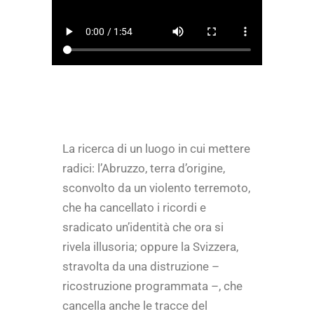
La ricerca di un luogo in cui mettere
radici: l’Abruzzo, terra d’origine,
sconvolto da un violento terremoto,
che ha cancellato i ricordi e
sradicato un’identità che ora si
rivela illusoria; oppure la Svizzera,
stravolta da una distruzione –
ricostruzione programmata –, che
cancella anche le tracce del