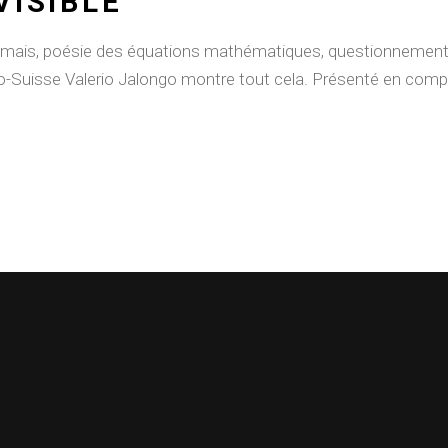
VISIBLE
mais, poésie des équations mathématiques, questionnement p
lo-Suisse Valerio Jalongo montre tout cela. Présenté en compét