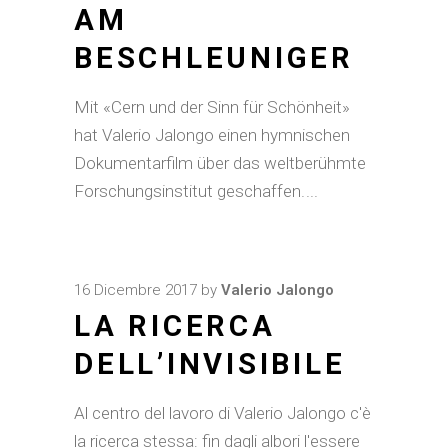
AM
BESCHLEUNIGER
Mit «Cern und der Sinn für Schönheit»
hat Valerio Jalongo einen hymnischen
Dokumentarfilm über das weltberühmte
Forschungsinstitut geschaffen.
16 Dicembre 2017
by
Valerio Jalongo
LA RICERCA
DELL’INVISIBILE
Al centro del lavoro di Valerio Jalongo c'è
la ricerca stessa: fin dagli albori l'essere