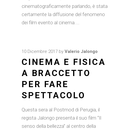
cinematograficamente parlando, è stata
certamente la diffusione del fenomeno
dei film evento al cinema.
10 Dicembre 2017
by
Valerio Jalongo
CINEMA E FISICA
A BRACCETTO
PER FARE
SPETTACOLO
Questa sera al Postmod di Perugia, il
regista Jalongo presenta il suo film “Il
senso della bellezza” al centro della