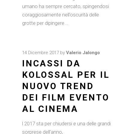
umano ha sempre cercato, spingendosi
coraggiosamente nell'oscurità delle
grotte per dipingere
14 Dicembre 2017
by
Valerio Jalongo
INCASSI DA
KOLOSSAL PER IL
NUOVO TREND
DEI FILM EVENTO
AL CINEMA
l 2017 sta per chiudersi e una delle grandi
sorprese dell’anno,