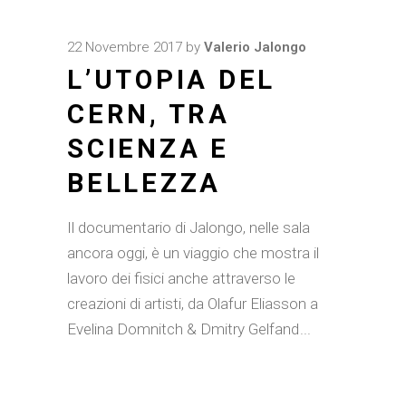
22 Novembre 2017
by
Valerio Jalongo
L’UTOPIA DEL
CERN, TRA
SCIENZA E
BELLEZZA
Il documentario di Jalongo, nelle sala
ancora oggi, è un viaggio che mostra il
lavoro dei fisici anche attraverso le
creazioni di artisti, da Olafur Eliasson a
Evelina Domnitch & Dmitry Gelfand