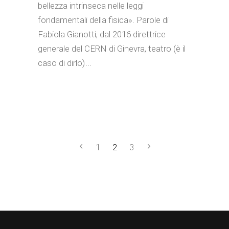
bellezza intrinseca nelle leggi
fondamentali della fisica». Parole di
Fabiola Gianotti, dal 2016 direttrice
generale del CERN di Ginevra, teatro (è il
caso di dirlo)
1
2
3