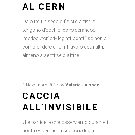
AL CERN
Da oltre un secolo fisici e artisti si
tengono d’occhio, considerandosi
interlocutori privilegiati, adatti, se non a
comprendere gli uni il lavoro degli altri,
almeno a sentirselo affine.
1 Novembre 2017
by
Valerio Jalongo
CACCIA
ALL’INVISIBILE
«Le particelle che osserviamo durante i
nostri esperimenti seguono leggi